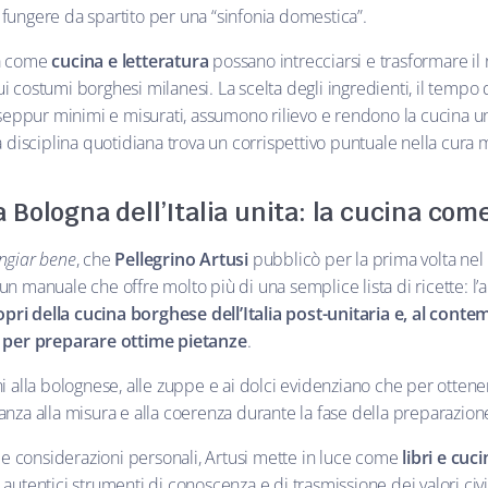
ungere da spartito per una “sinfonia domestica”.
ra come
cucina e letteratura
possano intrecciarsi e trasformare il 
i costumi borghesi milanesi. La scelta degli ingredienti, il tempo di
sti seppur minimi e misurati, assumono rilievo e rendono la cucina 
disciplina quotidiana trova un corrispettivo puntuale nella cura me
a Bologna dell’Italia unita: la cucina co
angiar bene
, che
Pellegrino Artusi
pubblicò per la prima volta nel
 un manuale che offre molto più di una semplice lista di ricette: l’a
opri della cucina borghese dell’Italia post-unitaria e, al conte
 per preparare ottime pietanze
.
alla bolognese, alle zuppe e ai dolci evidenziano che per ottenere 
za alla misura e alla coerenza durante la fase della preparazion
 e considerazioni personali, Artusi mette in luce come
libri e cuc
i autentici strumenti di conoscenza e di trasmissione dei valori civ