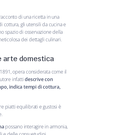
racconto di una ricetta in una
 cottura, gli utensili da cucina e
uno spazio di osservazione della
ticolosa dei dettagli culinari.
me arte domestica
 1891, opera considerata come il
utore infatti
descrive con
mpo, indica tempi di cottura,
piatti equilibrati e gustosi è
e.
ina
possano interagire in armonia,
ili e delle consuetudini