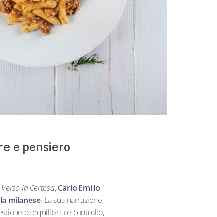
ore e pensiero
a
Verso la Certosa
,
Carlo Emilio
lla milanese
. La sua narrazione,
estione di equilibrio e controllo,