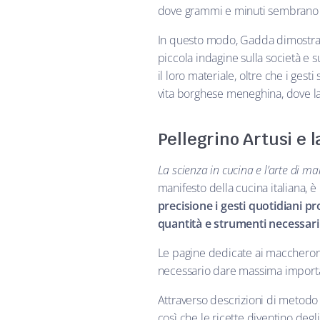
dove grammi e minuti sembrano f
In questo modo, Gadda dimost
piccola indagine sulla società e su
il loro materiale, oltre che i ge
vita borghese meneghina, dove la 
Pellegrino Artusi e l
La scienza in cucina e l’arte di m
manifesto della cucina italiana, è
precisione i gesti quotidiani pr
quantità e strumenti necessari
Le pagine dedicate ai maccheroni 
necessario dare massima importan
Attraverso descrizioni di metodo
così che le ricette diventino degl