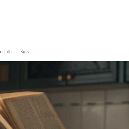
odotti
Kids