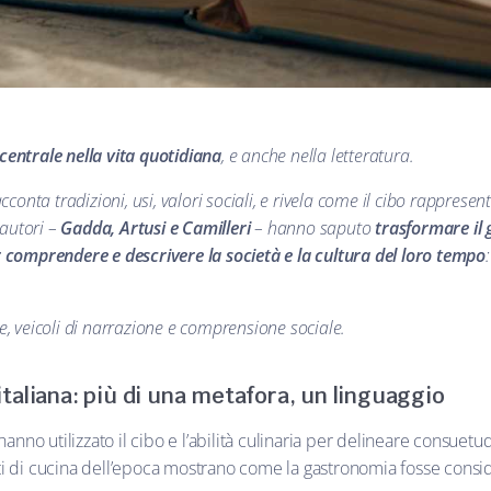
o centrale nella vita quotidiana
, e anche nella letteratura.
racconta tradizioni, usi, valori sociali, e rivela come il cibo rappres
 autori –
Gadda, Artusi e Camilleri
– hanno saputo
trasformare il 
 comprendere e descrivere la società e la cultura del loro tempo
e,
veicoli di narrazione e comprensione sociale
.
 italiana: più di una metafora, un linguaggio
hanno utilizzato il cibo e l’abilità culinaria per delineare consuetudin
attati di cucina dell’epoca mostrano come la gastronomia fosse consi