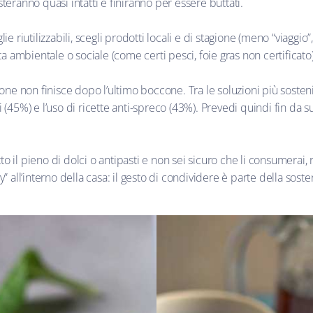
steranno quasi intatti e finiranno per essere buttati.
lie riutilizzabili, scegli prodotti locali e di stagione (meno “viagg
sta ambientale o sociale (come certi pesci, foie gras non certificato)
ione non finisce dopo l’ultimo boccone. Tra le soluzioni più sosten
i (45%) e l’uso di ricette anti-spreco (43%). Prevedi quindi fin da s
tto il pieno di dolci o antipasti e non sei sicuro che li consumerai, re
ll’interno della casa: il gesto di condividere è parte della sosten