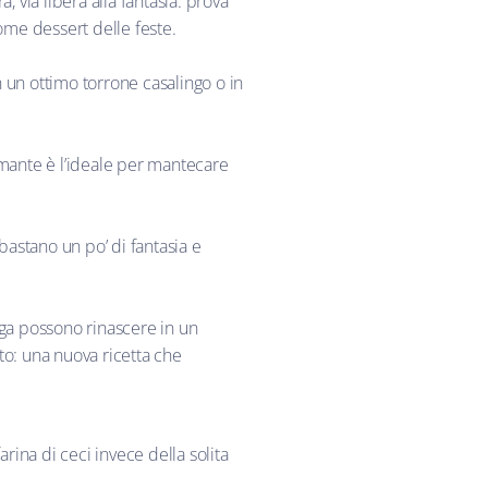
via libera alla fantasia: prova
come dessert delle feste.
 un ottimo torrone casalingo o in
pumante è l’ideale per mantecare
astano un po’ di fantasia e
nga possono rinascere in un
sto: una nuova ricetta che
rina di ceci invece della solita