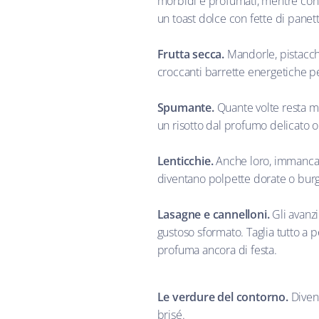
morbidi e profumati, mentre con e
un toast dolce con fette di panet
Frutta secca.
Mandorle, pistacchi
croccanti barrette energetiche p
Spumante.
Quante volte resta me
un risotto dal profumo delicato o
Lenticchie.
Anche loro, immancabi
diventano polpette dorate o burge
Lasagne e cannelloni.
Gli avanzi
gustoso sformato. Taglia tutto a p
profuma ancora di festa.
Le verdure del contorno.
Divent
brisé.