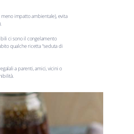
io”, meno impatto ambientale), evita
.
ibili ci sono il congelamento
ubito qualche ricetta “seduta di
galali a parenti, amici, vicini o
ibilità.