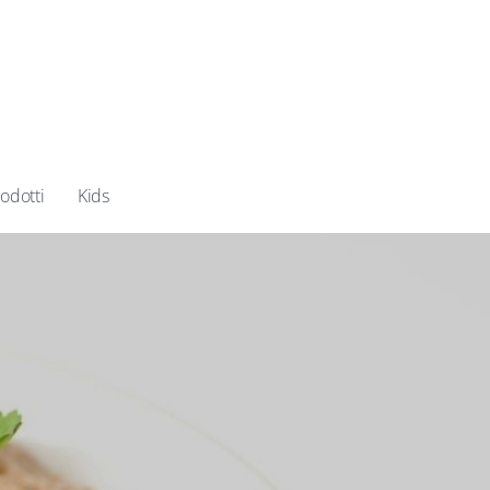
odotti
Kids