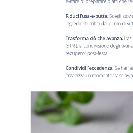
evitare di preparare piatti che re
Riduci l’usa-e-butta.
Scegli stovig
ingredienti critici dal punto di vi
Trasforma ciò che avanza.
L’az
(51%), la condivisione degli avanz
recupero” post-festa.
Condividi l’eccedenza.
Se hai fa
organizza un momento “take-away” a