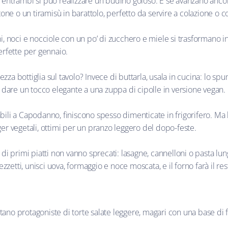
ntrambi si può realizzare un budino goloso. E se avanzano ancora, 
tone o un tiramisù in barattolo, perfetto da servire a colazione o 
, noci e nocciole con un po’ di zucchero e miele si trasformano in
erfette per gennaio.
zza bottiglia sul tavolo? Invece di buttarla, usala in cucina: lo s
 dare un tocco elegante a una zuppa di cipolle in versione vegan.
li a Capodanno, finiscono spesso dimenticate in frigorifero. Ma b
r vegetali, ottimi per un pranzo leggero del dopo-feste.
 di primi piatti non vanno sprecati: lasagne, cannelloni o pasta lu
ezzetti, unisci uova, formaggio e noce moscata, e il forno farà il re
ano protagoniste di torte salate leggere, magari con una base di fa