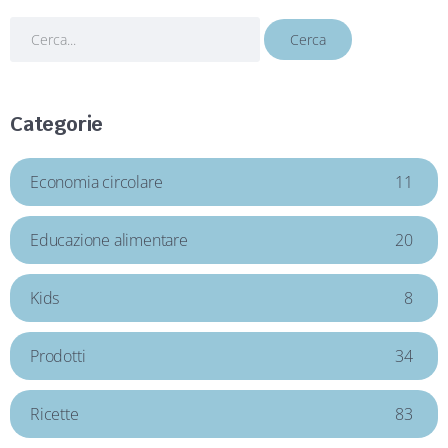
Categorie
Economia circolare
11
Educazione alimentare
20
Kids
8
Prodotti
34
Ricette
83