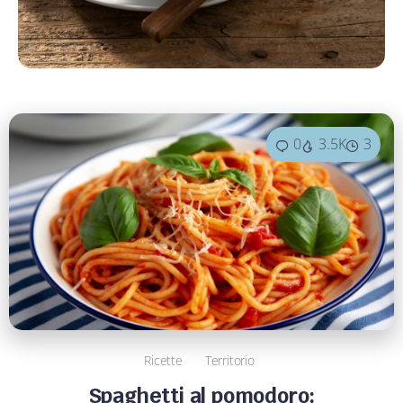
0
3.5K
3
Ricette
Territorio
Spaghetti al pomodoro: