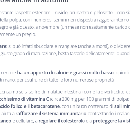
 sole anche in autunno
ostante l’aspetto esteriore – ruvido, brunastro e pelosetto – non si
ella polpa, con i numerosi semini neri disposti a raggiera intorno 
legro e già questo, a novembre (un mese non esattamente carico 
uramente un pregio.
are
: si può infatti sbucciare e mangiare (anche a morsi), o divide
l giusto grado di maturazione, basta tastarlo delicatamente: quand
rimento e
ha un apporto di calorie e grassi molto basso
, quindi
di mano, per usufruire di tutte le loro numerose proprietà.
consumo se si soffre di malattie intestinali come la diverticolite, 
cchissimo di vitamina C
(circa 200 mg per 100 grammi di polpa: p
cido folico e il betacarotene
, con un buon contenuto di
sali mi
, aiuta a
rafforzare il sistema immunitario
contrastando i malann
taneo
e cellulare, a
regolare il colesterol
o e a
proteggere la vis