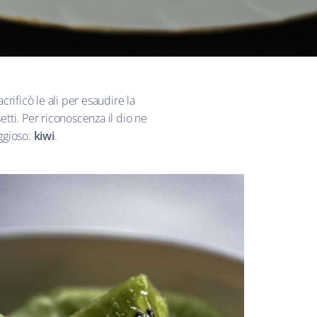
rificò le ali per esaudire la
etti. Per riconoscenza il dio ne
aggioso:
kiwi
.