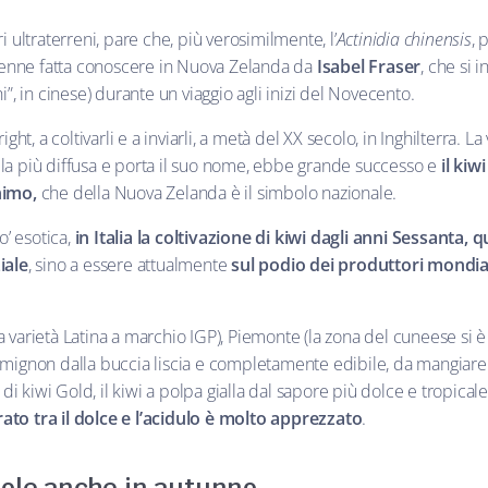
 ultraterreni, pare che, più verosimilmente, l’
Actinidia chinensis
, 
venne fatta conoscere in Nuova Zelanda da
Isabel Fraser
, che si 
, in cinese) durante un viaggio agli inizi del Novecento.
ht, a coltivarli e a inviarli, a metà del XX secolo, in Inghilterra. La
è la più diffusa e porta il suo nome, ebbe grande successo e
il kiw
nimo,
che della Nuova Zelanda è il simbolo nazionale.
o’ esotica,
in Italia la coltivazione di kiwi dagli anni Sessanta, 
iale
, sino a essere attualmente
sul podio dei produttori
mondia
la varietà Latina a marchio IGP), Piemonte (la zona del cuneese si 
to mignon dalla buccia liscia e completamente edibile, da mangiare 
di kiwi Gold, il kiwi a polpa gialla dal sapore più dolce e tropical
brato tra il dolce e l’acidulo è molto apprezzato
.