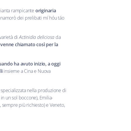
pianta rampicante
originaria
innamorò dei prelibati mí hóu táo
 varietà di
Actinidia
deliciosa
da
i venne chiamato così per la
quando ha avuto inizio, a oggi
li
insieme a Cina e Nuova
è specializzata nella produzione di
in un sol boccone), Emilia-
e, sempre più richiesto) e Veneto,