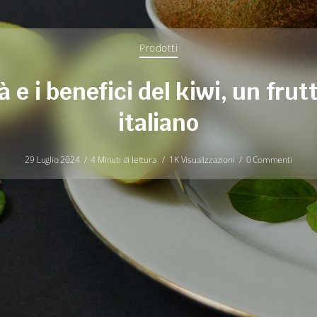
Prodotti
à e i benefici del kiwi, un frut
italiano
29 Luglio 2024
4 Minuti di lettura
1K Visualizzazioni
0 Commenti