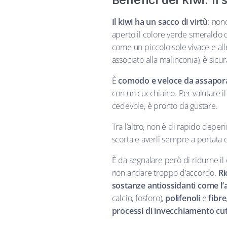
Benefici del kiwi. Il
Il kiwi ha un sacco di virtù
: non
aperto il colore verde smeraldo d
come un piccolo sole vivace e al
associato alla malinconia), è sic
È
comodo e veloce da assapor
con un cucchiaino. Per valutare i
cedevole, è pronto da gustare.
Tra l’altro, non è di rapido depe
scorta e averli sempre a portata 
È da segnalare però di ridurne il 
non andare troppo d’accordo.
Ri
sostanze antiossidanti come l’a
calcio, fosforo),
polifenoli
e
fibre
processi di invecchiamento cu