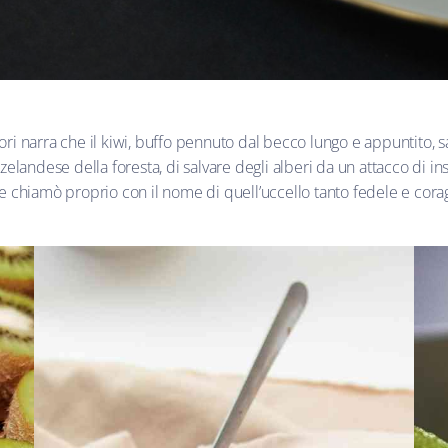
i narra che il kiwi, buffo pennuto dal becco lungo e appuntito, sac
elandese della foresta, di salvare degli alberi da un attacco di ins
 che chiamò proprio con il nome di quell’uccello tanto fedele e cor