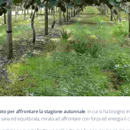
ato per affrontare la stagione autunnale
, in cui si ha bisogno 
ana ed equilibrata, mirata ad affrontare con forza ed energia il cl