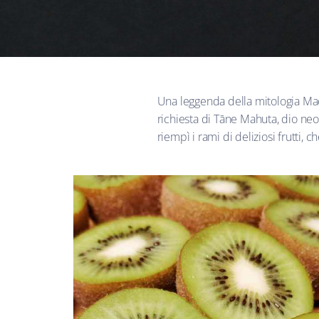
Una leggenda della mitologia Maor
richiesta di Tāne Mahuta, dio neoz
riempì i rami di deliziosi frutti,