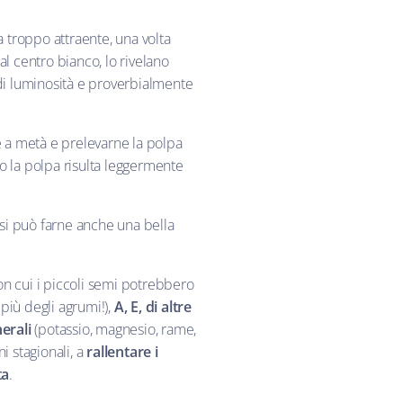
a troppo attraente, una volta
al centro bianco, lo rivelano
di luminosità e proverbialmente
re a metà e prelevarne la polpa
o la polpa risulta leggermente
 si può farne anche una bella
con cui i piccoli semi potrebbero
iù degli agrumi!),
A, E, di altre
nerali
(potassio, magnesio, rame,
i stagionali, a
rallentare i
ta
.