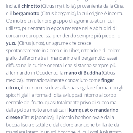
India, il
chinotto
(Citrus myrtifolia), proveniente dalla Cina,
e il
bergamotto
(Citrus bergamia), la cui origine è incerta.
C’è inoltre un ulteriore gruppo di agrumi asiatici il cui
utilizzo, pur entrato in epoca recente nelle abitudini di
consumo europee, sta prendendo sempre più piede: lo
yuzu
(Citrus junos), un agrume che cresce
spontaneamente in Corea e in Tibet, rotondo e di colore
giallo, dall’aroma tra il mandarino e il bergamotto, assai
diffuso nelle cucine orientali che si stanno sempre più
affermando in Occidente; la
mano di Buddha
(Citrus
medica), internazionalmente conosciuto come
finger
citron,
il cui nome si deve alla sua singolare forma, con gli
spicchi gialli a forma di dita sviluppati intorno al corpo
centrale del frutto, quasi totalmente privo di succo ma
dalla polpa molto aromatica; il
kumquat o mandarino
cinese
(Citrus japonica), il piccolo bonbon ovale dalla
buccia liscia e sottile e dal colore arancione brillante da
mangiare intero in un sol boccone, di cui oggi è piuttosto