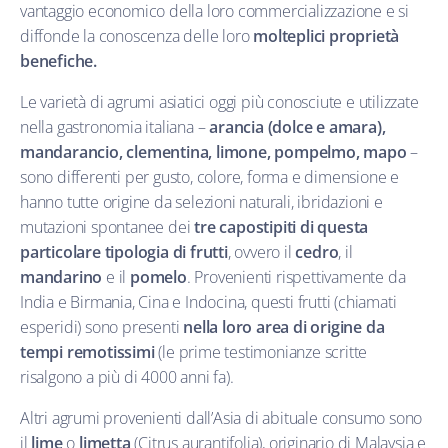
vantaggio economico della loro commercializzazione e si
diffonde la conoscenza delle loro
molteplici proprietà
benefiche.
Le varietà di agrumi asiatici oggi più conosciute e utilizzate
nella gastronomia italiana –
arancia (dolce e amara),
mandarancio, clementina, limone, pompelmo, mapo
–
sono differenti per gusto, colore, forma e dimensione e
hanno tutte origine da selezioni naturali, ibridazioni e
mutazioni spontanee dei
tre capostipiti di questa
particolare tipologia di frutti
, ovvero il
cedro
, il
mandarino
e il
pomelo
. Provenienti rispettivamente da
India e Birmania, Cina e Indocina, questi frutti (chiamati
esperidi) sono presenti
nella loro area di origine da
tempi remotissimi
(le prime testimonianze scritte
risalgono a più di 4000 anni fa).
Altri agrumi provenienti dall’Asia di abituale consumo sono
il
lime
o
limetta
(Citrus aurantifolia), originario di Malaysia e