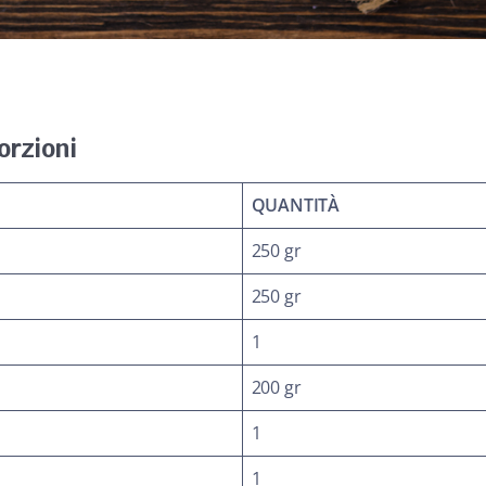
orzioni
QUANTITÀ
250 gr
250 gr
1
200 gr
1
1