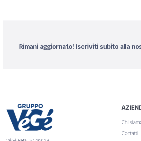
Rimani aggiornato! Iscriviti subito alla n
AZIEN
Chi siam
Contatti
VéGé Retail S.Cons.p.A.