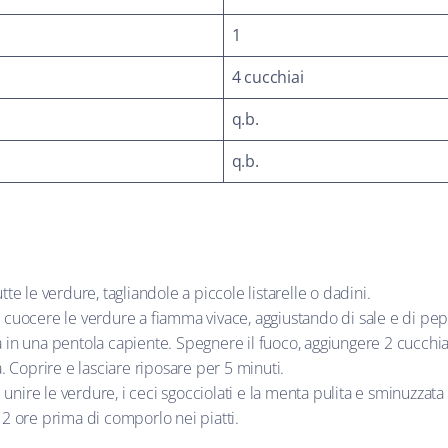
1
4 cucchiai
q.b.
q.b.
e le verdure, tagliandole a piccole listarelle o dadini.
 a cuocere le verdure a fiamma vivace, aggiustando di sale e di pep
a in una pentola capiente. Spegnere il fuoco, aggiungere 2 cucchiai
 Coprire e lasciare riposare per 5 minuti.
 unire le verdure, i ceci sgocciolati e la menta pulita e sminuzzat
r 2 ore prima di comporlo nei piatti.