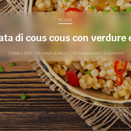
Ricette
ata di cous cous con verdure 
7 Ottobre 2024
Un minuto di lettura
1K Visualizzazioni
0 Commenti